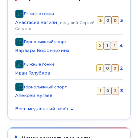
Лыжные гонки
3
3
0
0
Анастасия Багиян
, ведущий: Сергей
Синякин
Горнолыжный спорт
4
2
1
1
Варвара Ворончихина
Лыжные гонки
2
2
0
0
Иван Голубков
Горнолыжный спорт
3
1
0
2
Алексей Бугаев
Весь медальный зачёт →