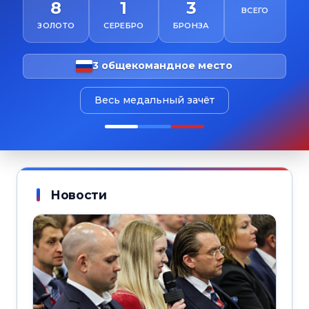
8
1
3
ВСЕГО
ЗОЛОТО
СЕРЕБРО
БРОНЗА
3 общекомандное место
Весь медальный зачёт
Новости