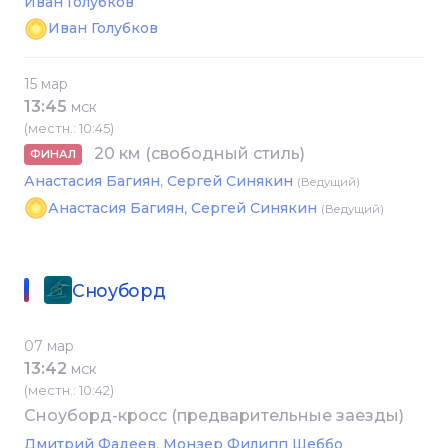
Иван Голубков
Иван Голубков
15 мар
13:45
МСК
(местн.: 10:45)
20 км (свободный стиль)
ФИНАЛ
Анастасия Багиян
Сергей Синякин
(Ведущий)
Анастасия Багиян
,
Сергей Синякин
(Ведущий)
Сноуборд
07 мар
13:42
МСК
(местн.: 10:42)
Сноуборд-кросс (предварительные заезды)
Дмитрий Фадеев
Монзер Филипп Шеббо